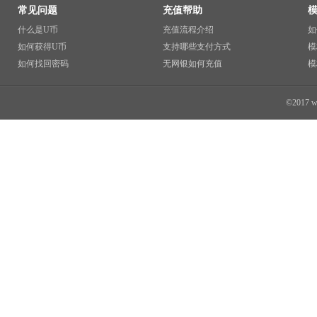
常见问题
充值帮助
什么是U币
充值流程介绍
如
如何获得U币
支持哪些支付方式
模
如何找回密码
无网银如何充值
模
©2017 