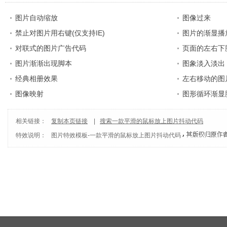
图片自动缩放
图像过来
禁止对图片用右键(仅支持IE)
图片的渐显播
对联式的图片广告代码
页面的左右下
图片渐渐出现脚本
图象淡入淡出 Sc
经典相册效果
左右移动的图
图像映射
图形循环渐显
相关链接：
复制本页链接
|
搜索一款平滑的鼠标放上图片抖动代码
特效说明：
图片特效模板
-
一款平滑的鼠标放上图片抖动代码