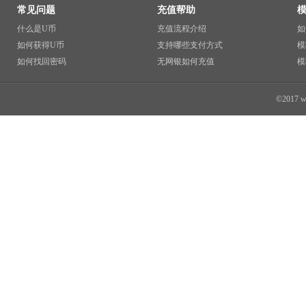
常见问题
充值帮助
什么是U币
充值流程介绍
如
如何获得U币
支持哪些支付方式
模
如何找回密码
无网银如何充值
模
©2017 