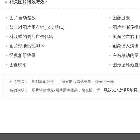
相关
图片特效特效
：
图片自动缩放
图像过来
禁止对图片用右键(仅支持IE)
图片的渐显播
对联式的图片广告代码
页面的左右下
图片渐渐出现脚本
图象淡入淡出 Sc
经典相册效果
左右移动的图
图像映射
图形循环渐显
相关链接：
复制本页链接
|
搜索图片雷达效果，像光照一样
特效说明：
图片特效模板
-
图片雷达效果，像光照一样