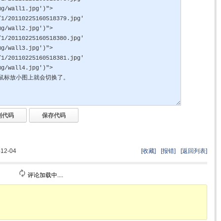
2-04
[收藏]
[报错]
[返回列表]
评论加载中....