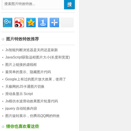
图片特效特效推荐
Js智能判断浏览器是关闭还是刷新
JavaScript获取远程图片大小(长度和宽度)
图片上链接的虚线框
最简单的显示、隐藏图片代码
Google上有过的图片放大效果，使用了
jQuery
天极网的JS卡通图片切换
滑动条显示 Script
Js模仿水波滑动效果图片轮显代码
jquery 自动轮换内容
图片旋转展示，仿腾讯QQ网的特效
猜你也喜欢看这些