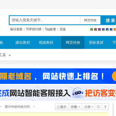
网页特效
每日更新
|
TOP排行榜
|
Tag标签
|
充值
板
建站教程
视频教程
网页特效
图标素材
字
工具
>
图片特效特效代码
>