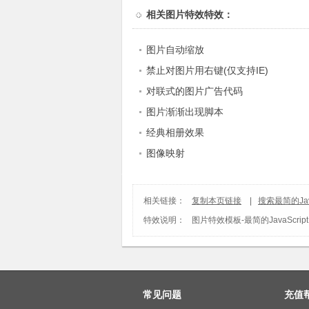
相关
图片特效特效
：
图片自动缩放
禁止对图片用右键(仅支持IE)
对联式的图片广告代码
图片渐渐出现脚本
经典相册效果
图像映射
相关链接：
复制本页链接
|
搜索最简的Ja
特效说明：
图片特效模板
-
最简的JavaScr
常见问题
充值