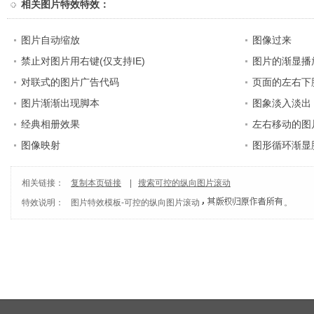
相关
图片特效特效
：
图片自动缩放
图像过来
禁止对图片用右键(仅支持IE)
图片的渐显播
对联式的图片广告代码
页面的左右下
图片渐渐出现脚本
图象淡入淡出 Sc
经典相册效果
左右移动的图
图像映射
图形循环渐显
相关链接：
复制本页链接
|
搜索可控的纵向图片滚动
特效说明：
图片特效模板
-
可控的纵向图片滚动
。