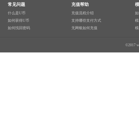
常见问题
充值帮助
什么是U币
充值流程介绍
如
如何获得U币
支持哪些支付方式
模
如何找回密码
无网银如何充值
模
©2017 