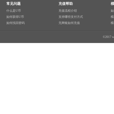
常见问题
充值帮助
什么是U币
充值流程介绍
如
如何获得U币
支持哪些支付方式
模
如何找回密码
无网银如何充值
模
©2017 