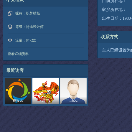
个人信息
目前所在地：
家乡所在地：
昵称：
织梦模板
出生日期：1980-0
等级：
特邀设计师
联系方式
流量：
8472次
主人已经设置为
查看详细资料
最近访客
模板盒
S***r
mb5u