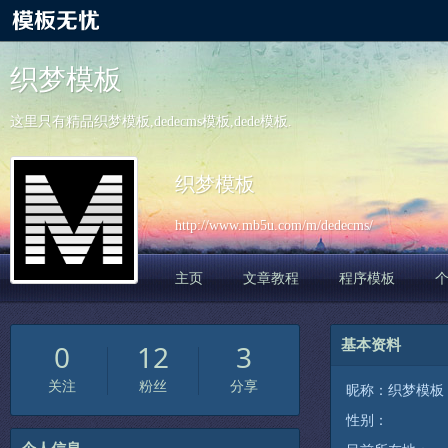
织梦模板
这里只有精品织梦模板,dedecms模板,dede模板.
织梦模板
http://www.mb5u.com/m/dedecms/
主页
文章教程
程序模板
基本资料
0
12
3
关注
粉丝
分享
昵称：织梦模板
性别：