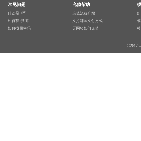
常见问题
充值帮助
什么是U币
充值流程介绍
如
如何获得U币
支持哪些支付方式
模
如何找回密码
无网银如何充值
模
©2017 