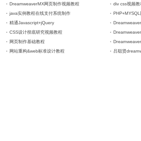
DreamweaverMX网页制作视频教程
div css视频
java实例教程在线支付系统制作
PHP+MYS
精通Javascript+jQuery
Dreamwea
CSS设计彻底研究视频教程
Dreamweav
网页制作基础教程
Dreamwea
网站重构&web标准设计教程
吕聪贤dream