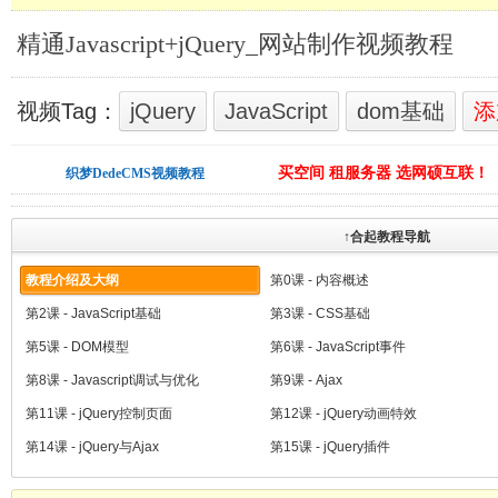
精通Javascript+jQuery_网站制作视频教程
视频Tag：
jQuery
JavaScript
dom基础
添
买空间 租服务器 选网硕互联！
织梦DedeCMS视频教程
↑合起教程导航
教程介绍及大纲
第0课 - 内容概述
第2课 - JavaScript基础
第3课 - CSS基础
第5课 - DOM模型
第6课 - JavaScript事件
第8课 - Javascript调试与优化
第9课 - Ajax
第11课 - jQuery控制页面
第12课 - jQuery动画特效
第14课 - jQuery与Ajax
第15课 - jQuery插件