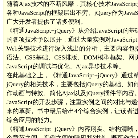
随着Ajax技术的不断风靡，其核心技术JavaScr
各种JavaScript的框架层出不穷。jQuery作为Jav
广大开发者提供了诸多便利。
《精通JavaScript+jQuery》从介绍JavaScri
的各项技术予以展开，通过大量实例对JavaScript、
Web关键技术进行深入浅出的分析，主要内容包括Ja
语法、CSS基础、CSS排版、DOM模型框架、
JavaScript的调试与优化、Ajax异步技术等。
在此基础之上，《精通JavaScript+jQuery
jQuery的相关技术，主要包括jQuery的基础、如
作动画与特效、简化Ajax以及jQuery插件等
JavaScript的开发步骤，注重实例之间的对比与递
来的革新。书中最后给出4个综合实例，让读者
综合应用的能力。
《精通JavaScript+jQuery》内容翔实、结
个章节之间、实例之间的呼应和对照，既可作为JavaSc