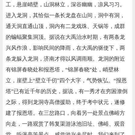
工，悬崖峭壁，山洞林立，深谷幽幽，凉风习习。
进入龙洞，其恰似一条长龙盘在山间，洞中有洞，
通天洞直通山顶，洞内有二龙戏珠、天锅等，成群
的蝙蝠聚集洞顶。据说在大禹治水时期，有两条龙
兴风作浪，影响民间的降雨，在大禹的驱使下，两
条龙躲入龙洞，济南才得以风调雨顺。龙洞的附近
有锦屏春晓处和报恩塔，“锦屏春晓”处，峭壁林
立，崖壁上“壁立千仞”四个大字，气势恢弘。“报恩
塔”已有近千年的历史，据说，有一秀才在穷困潦倒
之际，得到龙洞寺高僧援助，终于考中状元，遂修
建了报恩塔。在三岔路口，向着另一处景点佛峪方
向走，一路观赏了韩复渠游泳池旧址、佛峪、观音
堂、听瀑亭等景点。感觉游兴未尽时，我们来到了