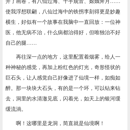
开了画卷，有八仙过海、千手观音、嫦娥奔月……
使我浮想联翩，八仙过海中的铁拐李刻得更是妙趣
横生，好似有一个故事在我脑中一直回放：一位神
医，他无病不治，什么病都治得好，但唯独治不好
自己的腿……
再往深一点的地方，这里配置着烟雾，给人一
种神秘的感觉，再加上粉红色的灯光，奇形怪状的
巨石头，让人感觉自己好像进了仙境一样，如痴如
醉。那一块块大石头，有的是一个环，可以钻来钻
去，洞里的水清澈见底，闪着光，如天上的银河缓
缓流淌。
啊！这哪里是龙洞，简直就是仙境啊！