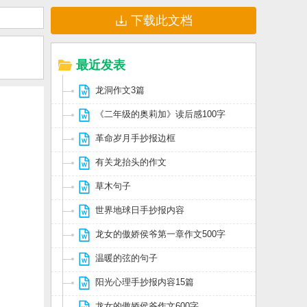
下载此文档
最近发表
龙洞作文3篇
《二年级的奥莉加》读后感100字
革命岁月手抄报边框
有关龙抬头的作文
草木句子
世界地球日手抄报内容
龙女的傲娇侯爷第一章作文500字
温暖的弦的句子
阳光心理手抄报内容15篇
龙女的傲娇侯爷作文600字