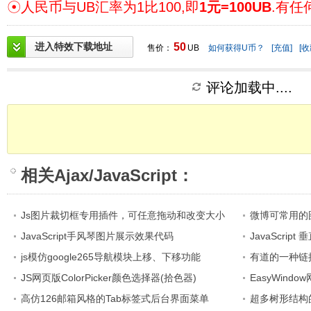
☉人民币与UB汇率为1比100,即
1元=100UB
.有任
进入特效下载地址
50
售价：
UB
如何获得U币？
[充值]
[收
评论加载中....
相关
Ajax/JavaScript
：
Js图片裁切框专用插件，可任意拖动和改变大小
微博可常用的
JavaScript手风琴图片展示效果代码
JavaScri
js模仿google265导航模块上移、下移功能
有道的一种链
JS网页版ColorPicker颜色选择器(拾色器)
EasyWin
高仿126邮箱风格的Tab标签式后台界面菜单
超多树形结构的J