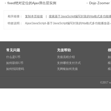
fixed绝对定位的Ajax弹出层实例
Dojo Zoo
相关链接：
复制本页链接
|
搜索基于JavaScript编写封装的hta格式多功能
特效说明：
Ajax/JavaScript
-
基于JavaScript编写封装的hta格式多功能播放器
常见问题
充值帮助
什么是U币
充值流程介绍
如
如何获得U币
支持哪些支付方式
模
如何找回密码
无网银如何充值
模
©2017 