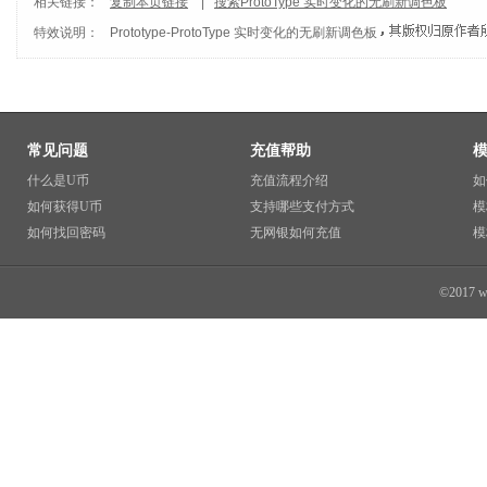
相关链接：
复制本页链接
|
搜索ProtoType 实时变化的无刷新调色板
特效说明：
Prototype
-
ProtoType 实时变化的无刷新调色板
常见问题
充值帮助
什么是U币
充值流程介绍
如
如何获得U币
支持哪些支付方式
模
如何找回密码
无网银如何充值
模
©2017 