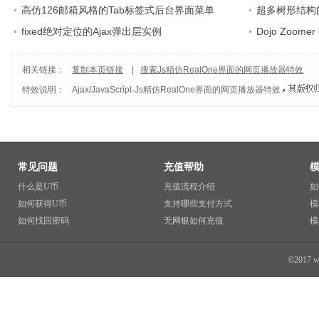
高仿126邮箱风格的Tab标签式后台界面菜单
超多树形结构的J
fixed绝对定位的Ajax弹出层实例
Dojo Zoo
相关链接：
复制本页链接
|
搜索Js精仿RealOne界面的网页播放器特效
特效说明：
Ajax/JavaScript
-
Js精仿RealOne界面的网页播放器特效
常见问题
充值帮助
什么是U币
充值流程介绍
如
如何获得U币
支持哪些支付方式
模
如何找回密码
无网银如何充值
模
©2017 