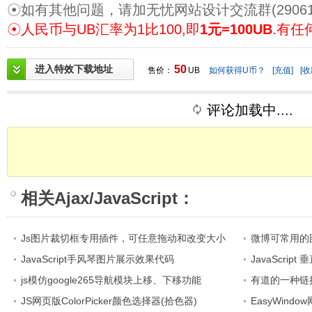
☉如有其他问题，请加无忧网站设计交流群(29061
☉人民币与UB汇率为1比100,即
1元=100UB
.有任
进入特效下载地址
50
售价：
UB
如何获得U币？
[充值]
[收
评论加载中....
相关
Ajax/JavaScript
：
Js图片裁切框专用插件，可任意拖动和改变大小
微博可常用的
JavaScript手风琴图片展示效果代码
JavaScri
js模仿google265导航模块上移、下移功能
有道的一种链
JS网页版ColorPicker颜色选择器(拾色器)
EasyWin