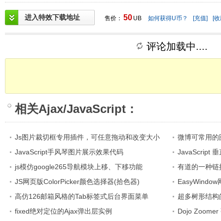
进入特效下载地址
50
售价：
UB
如何获得U币？
[充值]
[收
评论加载中....
相关
Ajax/JavaScript
：
Js图片裁切框专用插件，可任意拖动和改变大小
微博可常用的
JavaScript手风琴图片展示效果代码
JavaScri
js模仿google265导航模块上移、下移功能
有道的一种链
JS网页版ColorPicker颜色选择器(拾色器)
EasyWin
高仿126邮箱风格的Tab标签式后台界面菜单
超多树形结构的J
fixed绝对定位的Ajax弹出层实例
Dojo Zoo