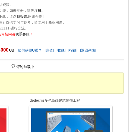
站资源。
功能，如未注册，请先
注册
。
下载，请
点我报错
,谢谢合作！
等）仅供学习与参考，请勿用于商业用途。
1111)进行交流。
任何疑问请
联系客服
！
6000
UB
如何获得U币？
[充值]
[收藏]
[报错]
[返回列表]
评论加载中....
dedecms多色高端建筑装饰工程