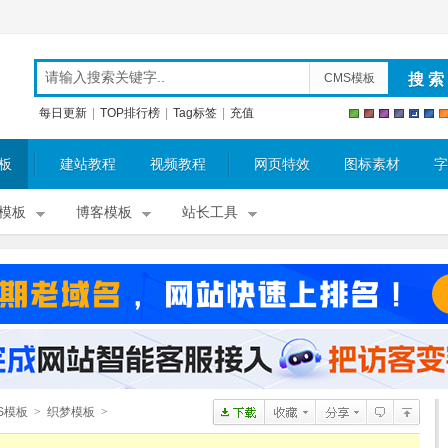
CMS模板
每日更新
|
TOP排行榜
|
Tag标签
|
充值
板
建站教程
视频教程
网页特效
图标素材
字
模板
博客模板
站长工具
S模板
>
织梦模板
>