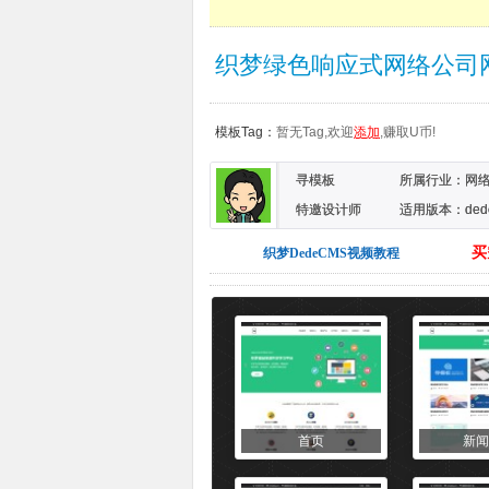
织梦绿色响应式网络公司
模板Tag：
暂无Tag,欢迎
添加
,赚取U币!
寻模板
所属行业：
网
特邀设计师
适用版本：dede
买
织梦DedeCMS视频教程
首页
新闻