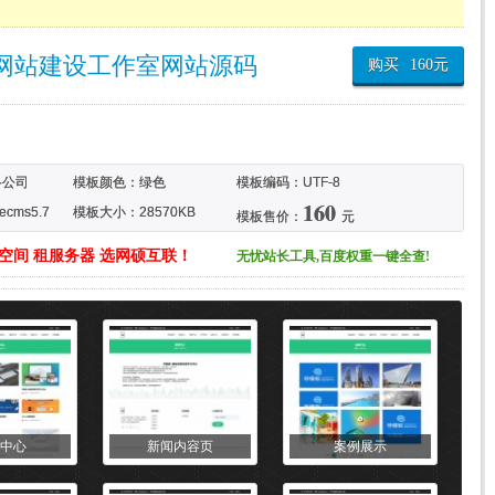
网站建设工作室网站源码
购买
160
元
络公司
模板颜色：
绿色
模板编码：UTF-8
160
cms5.7
模板大小：28570KB
模板售价：
元
空间 租服务器 选网硕互联！
无忧站长工具,百度权重一键全查!
中心
新闻内容页
案例展示