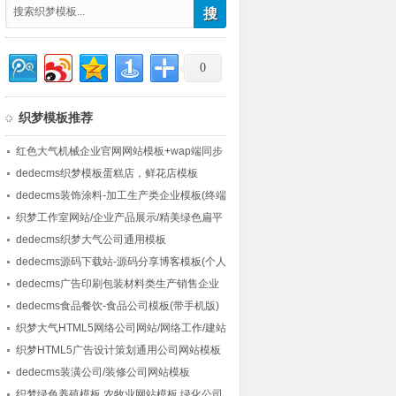
0
织梦模板推荐
红色大气机械企业官网网站模板+wap端同步
+seo优化+测试数据
dedecms织梦模板蛋糕店，鲜花店模板
dedecms装饰涂料-加工生产类企业模板(终端
自适应)
织梦工作室网站/企业产品展示/精美绿色扁平
模板
dedecms织梦大气公司通用模板
dedecms源码下载站-源码分享博客模板(个人
主页+会员中心)
dedecms广告印刷包装材料类生产销售企业
网站模板
dedecms食品餐饮-食品公司模板(带手机版)
织梦大气HTML5网络公司网站/网络工作/建站
公司网站模板
织梦HTML5广告设计策划通用公司网站模板
(带手机版)
dedecms装潢公司/装修公司网站模板
织梦绿色养殖模板,农牧业网站模板,绿化公司,