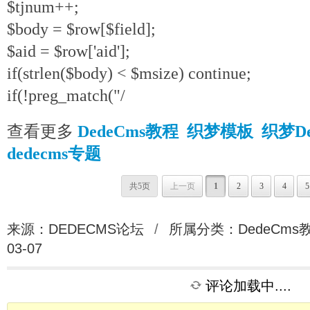
$tjnum++;
$body = $row[$field];
$aid = $row['aid'];
if(strlen($body) < $msize) continue;
if(!preg_match("/
查看更多
DedeCms教程
织梦模板
织梦D
dedecms专题
共5页
上一页
1
2
3
4
5
来源：DEDECMS论坛
/
所属分类：
DedeCms
03-07
评论加载中....