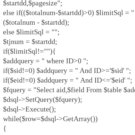
$startdd,$pagesize";
else if(($totalnum-$startdd)>0) $limitSql = " 
($totalnum - $startdd);
else $limitSql = "";
$tjnum = $startdd;
if($limitSql!=""){
$addquery = " where ID>0 ";
if($sid!=0) $addquery = " And ID>='$sid' ";
if($eid!=0) $addquery = " And ID<='$eid' ";
$fquery = "Select aid,$field From $table $ad
$dsql->SetQuery($fquery);
$dsql->Execute();
while($row=$dsql->GetArray())
{