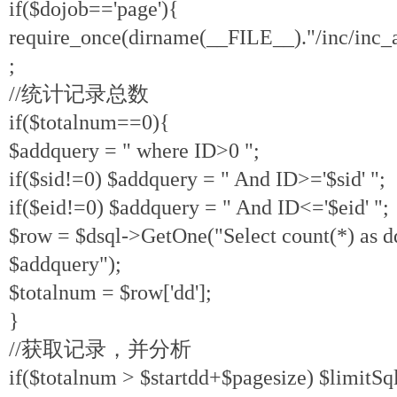
if($dojob=='page'){
require_once(dirname(__FILE__)."/inc/inc_a
;
//统计记录总数
if($totalnum==0){
$addquery = " where ID>0 ";
if($sid!=0) $addquery = " And ID>='$sid' ";
if($eid!=0) $addquery = " And ID<='$eid' ";
$row = $dsql->GetOne("Select count(*) as d
$addquery");
$totalnum = $row['dd'];
}
//获取记录，并分析
if($totalnum > $startdd+$pagesize) $limitSql