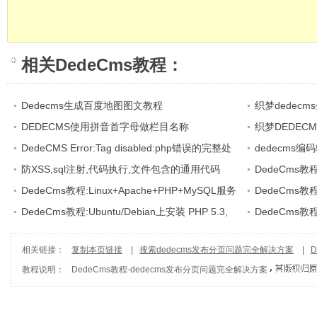
相关
DedeCms教程
：
Dedecms生成百度地图图文教程
织梦dedec
DEDECMS使用拼音首字母做栏目名称
织梦DEDEC
DedeCMS Error:Tag disabled:php错误的完整处
选
dedecms编码
理方法
防XSS,sql注射,代码执行,文件包含的通用代码
GBK
DedeCms教
DedeCms教程:Linux+Apache+PHP+MySQL服务
DedeCms教
器环境(CentOS篇)
DedeCms教程:Ubuntu/Debian上安装 PHP 5.3,
DEDECMS软件
DedeCms教程:
Nginx 和 PHP-fpm
建
相关链接：
复制本页链接
|
搜索dedecms发布分页问题完全解决方案
|
D
教程说明：
DedeCms教程
-
dedecms发布分页问题完全解决方案