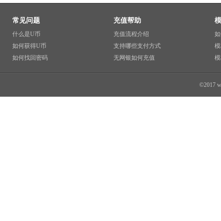
常见问题
充值帮助
什么是U币
充值流程介绍
如
如何获得U币
支持哪些支付方式
模
如何找回密码
无网银如何充值
模
©2017 