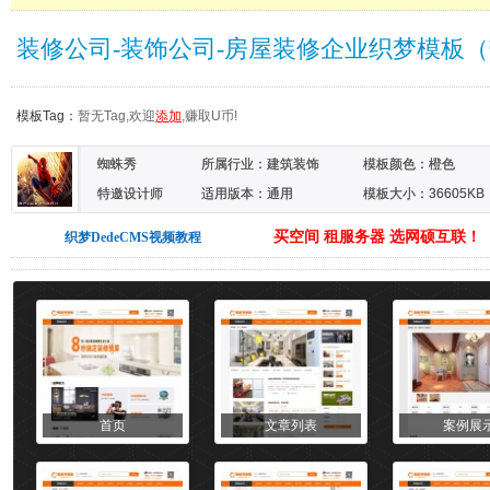
装修公司-装饰公司-房屋装修企业织梦模板
模板Tag：
暂无Tag,欢迎
添加
,赚取U币!
蜘蛛秀
所属行业：
建筑装饰
模板颜色：
橙色
特邀设计师
适用版本：通用
模板大小：36605KB
买空间 租服务器 选网硕互联！
织梦DedeCMS视频教程
首页
文章列表
案例展