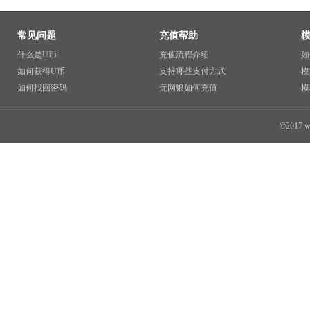
常见问题
充值帮助
什么是U币
充值流程介绍
如
如何获得U币
支持哪些支付方式
模
如何找回密码
无网银如何充值
模
©2017 