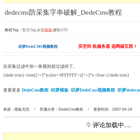
dedecms防采集字串破解_DedeCms教程
教程Tag：
暂无Tag,欢迎
添加
,赚取U币!
买空间 租服务器 选网硕互联！
织梦DedeCMS视频教程
在采集过滤中加一条规则就过滤掉了。
{dede:trim}<font([^>]*)color='#FFFFFF'>([^>]*)</font>{/dede:trim}
查看更多
DedeCms教程
织梦模板
织梦DedeCms视频教程
织梦dedec
来源：模板无忧
/
所属分类：
DedeCms教程
/
更新时间：2007-04-19
评论加载中....