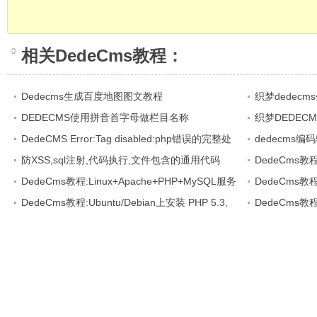
相关
DedeCms教程
：
Dedecms生成百度地图图文教程
织梦dedec
DEDECMS使用拼音首字母做栏目名称
织梦DEDEC
DedeCMS Error:Tag disabled:php错误的完整处
选
dedecms编码
理方法
防XSS,sql注射,代码执行,文件包含的通用代码
GBK
DedeCms教
DedeCms教程:Linux+Apache+PHP+MySQL服务
DedeCms教
器环境(CentOS篇)
DedeCms教程:Ubuntu/Debian上安装 PHP 5.3,
DEDECMS软件
DedeCms教程:
Nginx 和 PHP-fpm
建