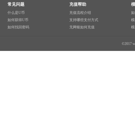
常见问题
充值帮助
什么是U币
充值流程介绍
如
如何获得U币
支持哪些支付方式
模
如何找回密码
无网银如何充值
模
©2017 