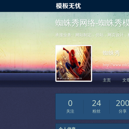
蜘蛛秀网络-蜘蛛秀
承接业务：网站制定，仿站，网页设计，模板二
蜘蛛秀
http://www.mb5
主页
文
0
24
20
关注
粉丝
分享