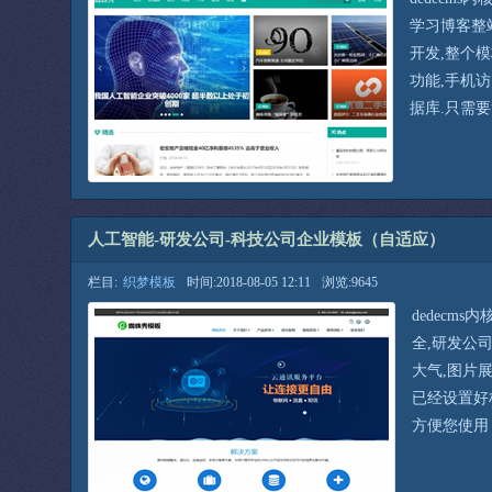
学习博客整站
开发,整个
功能,手机
据库.只需
人工智能-研发公司-科技公司企业模板（自适应）
栏目:
织梦模板
时间:2018-08-05 12:11
浏览:9645
dedecm
全,研发公
大气,图片展
已经设置好
方便您使用