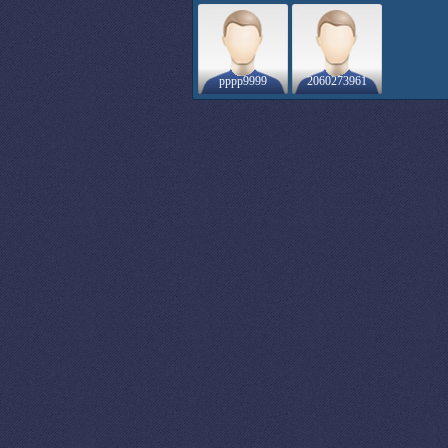
pppp9999
2060273961