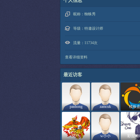
个人信息
昵称：
蜘蛛秀
等级：
特邀设计师
流量：
11734次
查看详细资料
最近访客
panhong
zamcuk
模板
S***r
w小小
彩云网