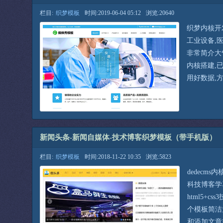
栏目:
织梦模板
时间:2019-06-04 05:12
浏览:20640
织梦内核开
工业设备,
非常简介大气
内核搭建,
用好数据,
新闻头条-新闻自媒体-技术博客织梦模板（带手机版）
栏目:
织梦模板
时间:2018-11-22 10:35
浏览:5823
dedecm
科技博客学
html5+
个模板简洁
和添加文章