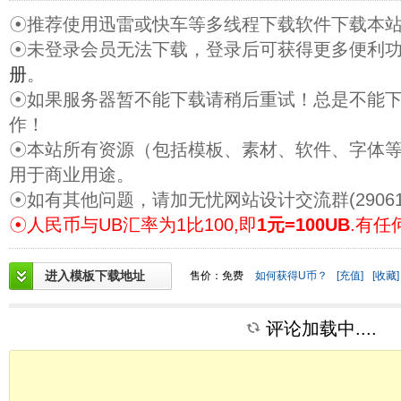
☉推荐使用迅雷或快车等多线程下载软件下载本
☉未登录会员无法下载，登录后可获得更多便利
册
。
☉如果服务器暂不能下载请稍后重试！总是不能
作！
☉本站所有资源（包括模板、素材、软件、字体
用于商业用途。
☉如有其他问题，请加无忧网站设计交流群(29061
☉人民币与UB汇率为1比100,即
1元=100UB
.有任
进入模板下载地址
售价：免费
如何获得U币？
[充值]
[收藏]
评论加载中....