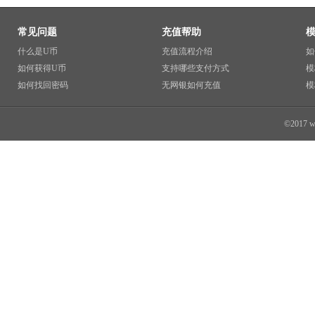
常见问题
充值帮助
什么是U币
充值流程介绍
如
如何获得U币
支持哪些支付方式
模
如何找回密码
无网银如何充值
模
©2017 