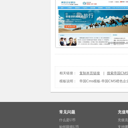
相关链接：
复制本页链接
|
搜索帝国CM
模板说明：
帝国Cms模板
-
帝国CMS橙色企
常见问题
充值
什么是U币
充值流
如何获得U币
支持哪