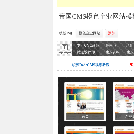
帝国CMS橙色企业网站模
模板Tag：
橙色企业网站
添加
专业CMS建站
关注他
给他
特邀设计师
他的资料
他的
买
织梦DedeCMS视频教程
首页
产品