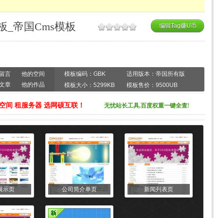
板_帝国Cms模板
编辑Tag赚U币
留言
他的空间
模板编码：GBK
适用版本：帝国所有版
文章
他的作品
本
模板大小：5299KB
模板售价：
9500
UB
空间 租服务器 选网硕互联！
无忧站长工具,百度权重一键全查!
展示页
公司简介单页
新闻列表页