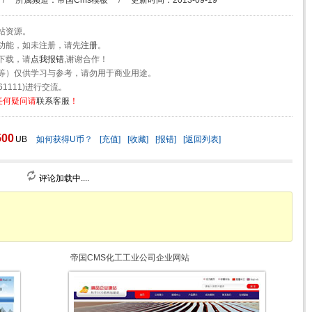
/
所属频道：
帝国Cms模板
/
更新时间：2013-09-19
站资源。
功能，如未注册，请先
注册
。
下载，请
点我报错
,谢谢合作！
等）仅供学习与参考，请勿用于商业用途。
1111)进行交流。
任何疑问请
联系客服
！
500
UB
如何获得U币？
[充值]
[收藏]
[报错]
[返回列表]
评论加载中....
帝国CMS化工工业公司企业网站