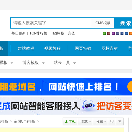
CMS模板
每日更新
|
TOP排行榜
|
Tag标签
|
充值
板
建站教程
视频教程
网页特效
图标素材
字
模板
博客模板
站长工具
S模板
>
帝国Cms模板
>