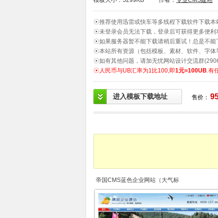
模板大小：5299KB
作者：
专业CMS建站
☉推荐使用迅雷或快车等多线程下载软件下载本
☉未登录会员无法下载，登录后可获得更多便利
☉如果服务器暂不能下载请稍后重试！总是不能
☉本站所有资源（包括模板、素材、软件、字体
☉如有其他问题，请加无忧网站设计交流群(2906
☉人民币与UB汇率为1比100,即
1元=100UB
.有
进入模板下载地址
9
售价：
帝国CMS蓝色企业网站（大气标