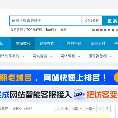
CMS教程
每日更新
|
TOP排行榜
|
Tag标签
|
充值
板
建站教程
视频教程
网页特效
图标素材
字
网站制作教程
网站运营
网络编程
服务器教程
S教程
>
帝国Cms教程
>
大
中
小