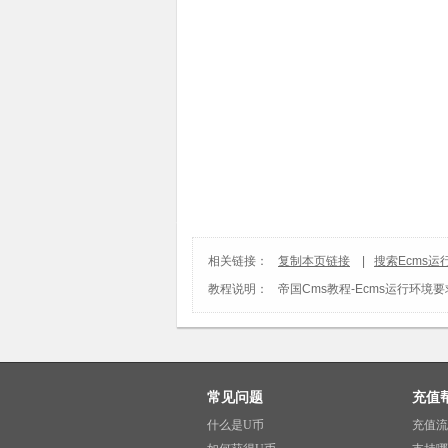
相关链接：
复制本页链接
|
搜索Ecms运
教程说明：
帝国Cms教程
-
Ecms运行环境要
常见问题
充值
什么是U币
充值流