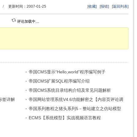
/
更新时间：2007-01-25
[收藏]
[报错]
[返回列表]
评论加载中....
帝国CMS显示“Hello,world”程序编写例子
帝国CMS扩展SQL程序编写介绍
帝国CMS系统目录结构介绍及常见问题解析
fo标签详解
帝国网站管理系统V4.6功能解密之【内容页评论调
用】
帝国系列教程之猪头系列5－整站建立之仿站模型
建立
ECMS【系统模型】实战视频语言教程