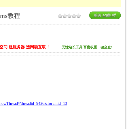
ms教程
编辑Tag赚U币
空间 租服务器 选网硕互联！
无忧站长工具,百度权重一键全查!
/ShowThread/?threadid=9426&forumid=13