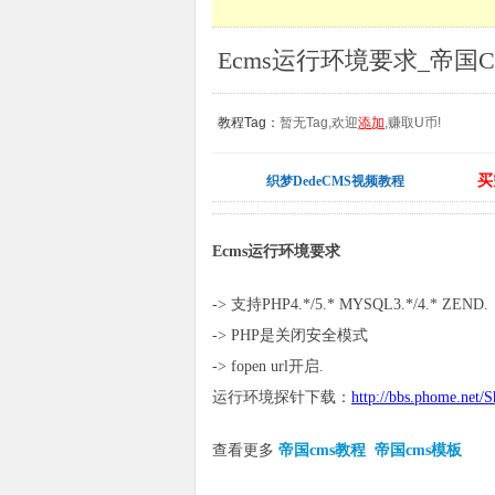
Ecms运行环境要求_帝国C
教程Tag：
暂无Tag,欢迎
添加
,赚取U币!
买
织梦DedeCMS视频教程
Ecms运行环境要求
-> 支持PHP4.*/5.* MYSQL3.*/4.* ZEND.
-> PHP是关闭安全模式
-> fopen url开启.
运行环境探针下载：
http://bbs.phome.net
查看更多
帝国cms教程
帝国cms模板