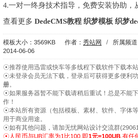
4.一对一终身技术指导，免费安装协助，
查看更多
DedeCMS教程
织梦模板
织梦de
模板大小：3569KB
作者：
秀站网
/
所属频道
2014-06-06
☉推荐使用迅雷或快车等多线程下载软件下载本
☉未登录会员无法下载，登录后可获得更多便利
册
。
☉如果服务器暂不能下载请稍后重试！总是不能
作！
☉本站所有资源（包括模板、素材、软件、字体
用于商业用途。
☉如有其他问题，请加无忧网站设计交流群(29061
☉人民币与UB汇率为1比100,即
1元=100UB
.有任