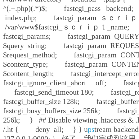
^(.+.php)(.*)$; fastcgi_pass backend
index.php; fastcgi_param ｓｃｒｉ
/var/www$fastcgi_ｓｃｒｉｐｔ_name; 
fastcgi_params; fastcgi_param QU
$query_string; fastcgi_param REQ
$request_method; fastcgi_param C
$content_type; fastcgi_param CON
$content_length; fastcgi_intercept
fastcgi_ignore_client_abort off; fastc
fastcgi_send_timeout 180; fastcgi_
fastcgi_buffer_size 128k; fastcgi_buf
fastcgi_busy_buffers_size 256k; fastcgi_
256k; } ## Disable viewing .htaccess & 
/.ht { deny all; } } u
ps
tream backe
127.0.0.1:9000; } 好了，我们完成