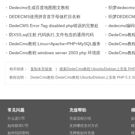
Dedecms生成百度地图图文教程
织梦dedec
DEDECMS使用拼音首字母做栏目名称
织梦DEDEC
DedeCMS Error:Tag disabled:php错误的完整处
选
dedecms编码
理方法
防XSS,sql注射,代码执行,文件包含的通用代码
GBK
DedeCms教
DedeCms教程:Linux+Apache+PHP+MySQL服务
DedeCms教
器环境(CentOS篇)
DedeCms教程:windows server 2003 php 环境搭
DEDECMS软件
DedeCms教程:
建
建
相关链接：
复制本页链接
|
搜索DedeCms教程:Ubuntu/Debian上安装 PHP 5.
教程说明：
DedeCms教程
-
DedeCms教程:Ubuntu/Debian上安装 PHP 5.3, Ng
常见问题
充值帮助
什么是U币
充值流程介绍
如
如何获得U币
支持哪些支付方式
模
如何找回密码
无网银如何充值
模