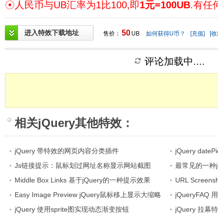
☉人民币与UB汇率为1比100,即
1元=100UB
.有任
进入特效下载地址
50
售价：
UB
如何获得U币？
[充值]
[收
评论加载中....
相关
jQuery其他特效
：
jQuery 带特效的网页内容分类插件
jQuery da
Js链接提示：鼠标划过网址名称显示网站截图
最常见的一种j
Middle Box Links 基于jQuery的一种提示效果
URL Screen
Easy Image Preview jQuery鼠标移上显示大缩略
示
jQueryF
图功能
jQuery 使用sprite图实现动态渐变按钮
jQuery 