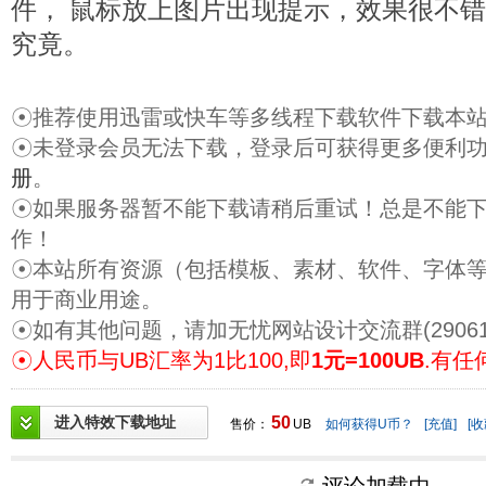
件， 鼠标放上图片出现提示，效果很不
究竟。
☉推荐使用迅雷或快车等多线程下载软件下载本
☉未登录会员无法下载，登录后可获得更多便利
册
。
☉如果服务器暂不能下载请稍后重试！总是不能
作！
☉本站所有资源（包括模板、素材、软件、字体
用于商业用途。
☉如有其他问题，请加无忧网站设计交流群(29061
☉人民币与UB汇率为1比100,即
1元=100UB
.有任
进入特效下载地址
50
售价：
UB
如何获得U币？
[充值]
[收