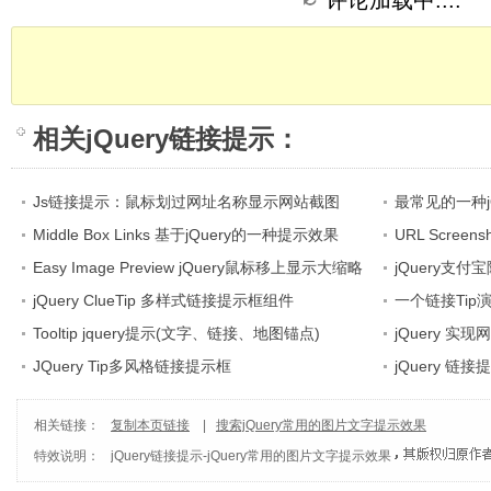
评论加载中....
相关
jQuery链接提示
：
Js链接提示：鼠标划过网址名称显示网站截图
最常见的一种j
Middle Box Links 基于jQuery的一种提示效果
URL Screen
Easy Image Preview jQuery鼠标移上显示大缩略
示
jQuery支
图功能
jQuery ClueTip 多样式链接提示框组件
一个链接Tip演
Tooltip jquery提示(文字、链接、地图锚点)
jQuery 
JQuery Tip多风格链接提示框
jQuery 链
相关链接：
复制本页链接
|
搜索jQuery常用的图片文字提示效果
特效说明：
jQuery链接提示
-
jQuery常用的图片文字提示效果