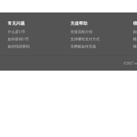
常见问题
充值帮助
什么是U币
充值流程介绍
如
如何获得U币
支持哪些支付方式
模
如何找回密码
无网银如何充值
模
©2017 