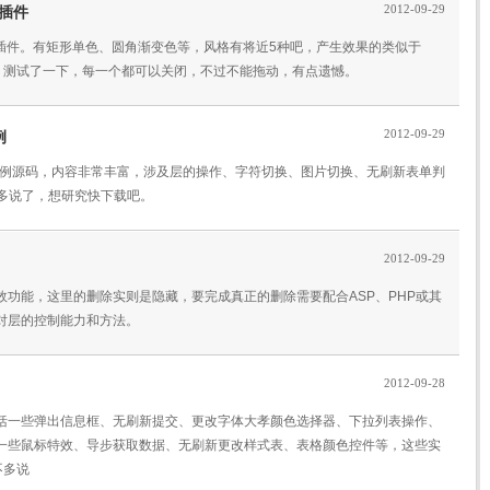
2012-09-29
y插件
弹出框的插件。有矩形单色、圆角渐变色等，风格有将近5种吧，产生效果的类似于
框架。测试了一下，每一个都可以关闭，不过不能拖动，有点遗憾。
2012-09-29
例
的完整随书实例源码，内容非常丰富，涉及层的操作、字符切换、图片切换、无刷新表单判
不多说了，想研究快下载吧。
2012-09-29
评论的特效功能，这里的删除实则是隐藏，要完成真正的删除需要配合ASP、PHP或其
y对层的控制能力和方法。
2012-09-28
，包括一些弹出信息框、无刷新提交、更改字体大孝颜色选择器、下拉列表操作、
一些鼠标特效、导步获取数据、无刷新更改样式表、表格颜色控件等，这些实
不多说