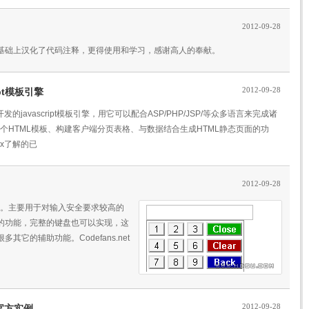
2012-09-28
是在官方基础上汉化了代码注释，更得使用和学习，感谢高人的奉献。
2012-09-28
ript模板引擎
y开发的javascript模板引擎，用它可以配合ASP/PHP/JSP/等众多语言来完成诸
、获取一个HTML模板、构建客户端分页表格、与数据结合生成HTML静态页面的功
ax了解的已
2012-09-28
v1.2。主要用于对输入安全要求较高的
的功能，完整的键盘也可以实现，这
它的辅助功能。Codefans.net
2012-09-28
te官方实例