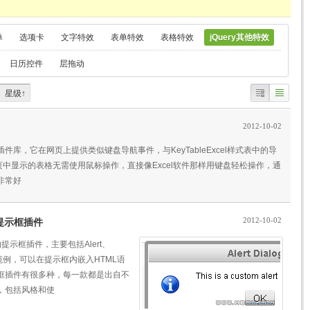
单
选项卡
文字特效
表单特效
表格特效
jQuery其他特效
日历控件
层拖动
星级↑
2012-10-02
jQuery插件库，它在网页上提供类似键盘导航事件，与KeyTableExcel样式表中的导
页中显示的表格无需使用鼠标操作，直接像Excel软件那样用键盘轻松操作，通
非常好
2012-10-02
mpt提示框插件
ery的提示框插件，主要包括Alert、
高级范例，可以在提示框内嵌入HTML语
示框插件有很多种，每一款都是出自不
，包括风格和使