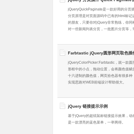
jQueryQuickPaginate是一款好
分页原理是对页面源码中已有的html标
的朋友，只要你对jQuery非常熟练，你
对一些新闻列表分页，一批图片分页等，
Farbtastic jQuery圆形网页取色插
jQueryColorPicker:Farbtast
形框中的小点，拖动位置，会将颜色值赋
十六进制的颜色值，网页拾色器有很多种
实现思路对WEB前端设计帮助很大。
jQuery 链接提示示例
基于jQuery的超炫鼠标链接提示效果，
是一款漂亮的蓝色菜单，一举两得。