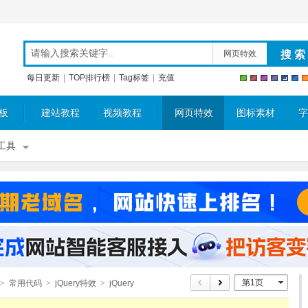
网页特效
每日更新
|
TOP排行榜
|
Tag标签
|
充值
板
建站教程
视频教程
网页特效
图标素材
字
工具
第1页
>
常用代码
>
jQuery特效
>
jQuery