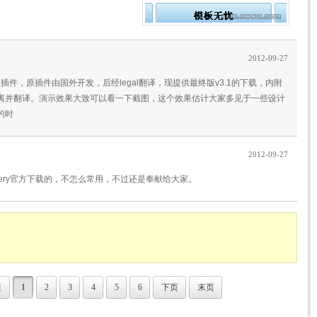
2012-09-27
示特效插件，原插件由国外开发，后经legal翻译，现提供最终版v3.1的下载，内附
离并翻译。演示效果大致可以看一下截图，这个效果估计大家多见于一些设计
的时
2012-09-27
jQuery官方下载的，不怎么常用，不过还是奉献给大家。
页
1
2
3
4
5
6
下页
末页