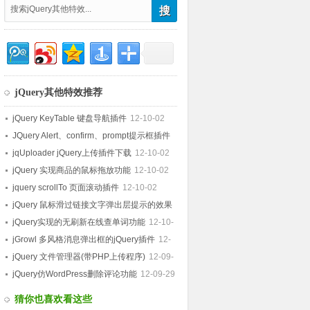
jQuery其他特效推荐
jQuery KeyTable 键盘导航插件
12-10-02
JQuery Alert、confirm、prompt提示框插件
12-10-02
jqUploader jQuery上传插件下载
12-10-02
jQuery 实现商品的鼠标拖放功能
12-10-02
jquery scrollTo 页面滚动插件
12-10-02
jQuery 鼠标滑过链接文字弹出层提示的效果
12-10-02
jQuery实现的无刷新在线查单词功能
12-10-
01
jGrowl 多风格消息弹出框的jQuery插件
12-
09-29
jQuery 文件管理器(带PHP上传程序)
12-09-
29
jQuery仿WordPress删除评论功能
12-09-29
猜你也喜欢看这些