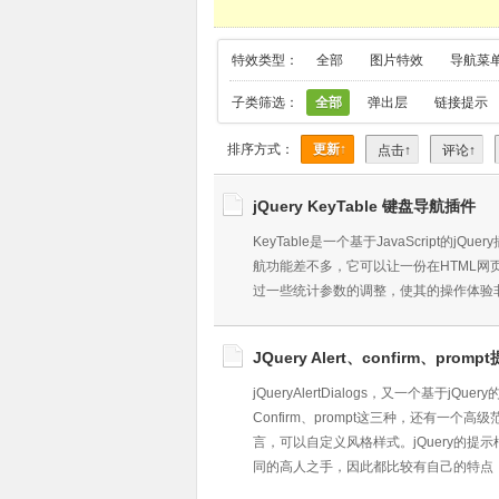
特效类型：
全部
图片特效
导航菜
子类筛选：
全部
弹出层
链接提示
排序方式：
更新↑
点击↑
评论↑
jQuery KeyTable 键盘导航插件
KeyTable是一个基于JavaScript的
航功能差不多，它可以让一份在HTML网
过一些统计参数的调整，使其的操作体验
JQuery Alert、confirm、pro
jQueryAlertDialogs，又一个基于jQu
Confirm、prompt这三种，还有一个
言，可以自定义风格样式。jQuery的提
同的高人之手，因此都比较有自己的特点