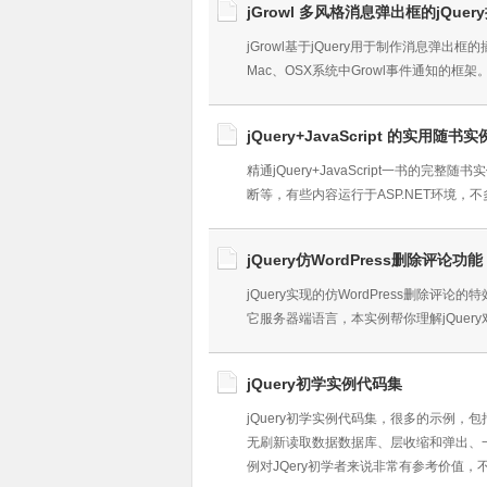
jGrowl 多风格消息弹出框的jQuer
jGrowl基于jQuery用于制作消息
Mac、OSX系统中Growl事件通知的
jQuery+JavaScript 的实用随书实
精通jQuery+JavaScript一书
断等，有些内容运行于ASP.NET环境，
jQuery仿WordPress删除评论功能
jQuery实现的仿WordPress删除
它服务器端语言，本实例帮你理解jQuer
jQuery初学实例代码集
jQuery初学实例代码集，很多的示例
无刷新读取数据数据库、层收缩和弹出、
例对JQery初学者来说非常有参考价值，