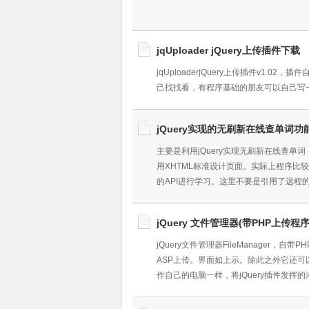
jqUploader jQuery上传插件下载
jqUploaderjQuery上传插件v1
己找找看，有程序基础的朋友可以自己写
jQuery实现的无刷新在线查单词功
主要是利用jQuery实现无刷新在线查单词，兼容于
用XHTML标准设计页面。实际上程序比较简单
的API进行学习。这里不要是引用了远程
jQuery 文件管理器(带PHP上传程序
jQuery文件管理器FileManager
ASP上传。界面如上示。除此之外它还
作自己的电脑一样，将jQuery插件发挥