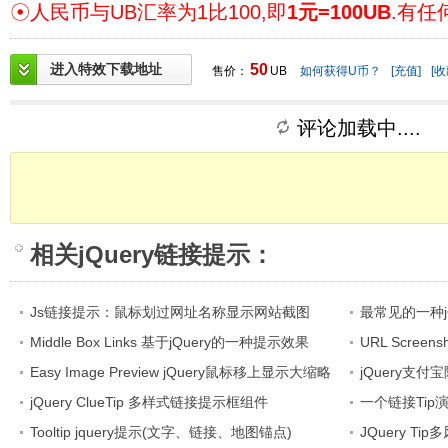
☉人民币与UB汇率为1比100,即
1元=100UB
.有任
进入特效下载地址
50
售价：
UB
如何获得U币？
[充值]
[收
评论加载中....
相关
jQuery链接提示
：
Js链接提示：鼠标划过网址名称显示网站截图
最常见的一种j
Middle Box Links 基于jQuery的一种提示效果
URL Screen
Easy Image Preview jQuery鼠标移上显示大缩略
示
jQuery支
图功能
jQuery ClueTip 多样式链接提示框组件
一个链接Tip演
Tooltip jquery提示(文字、链接、地图锚点)
JQuery T