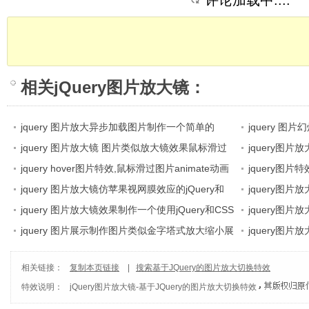
评论加载中....
相关
jQuery图片放大镜
：
jquery 图片放大异步加载图片制作一个简单的
jquery 
jquery 图像预览效果
jquery 图片放大镜 图片类似放大镜效果鼠标滑过
持按钮播放
jquery图
小图异步加载中图、大图
jquery hover图片特效,鼠标滑过图片animate动画
jquery图
放大显示
jquery 图片放大镜仿苹果视网膜效应的jQuery和
浏览效果
jquery图
CSS
jquery 图片放大镜效果制作一个使用jQuery和CSS
jquery图
的图片拍摄效果
jquery 图片展示制作图片类似金字塔式放大缩小展
jquery图
示
相关链接：
复制本页链接
|
搜索基于JQuery的图片放大切换特效
特效说明：
jQuery图片放大镜
-
基于JQuery的图片放大切换特效