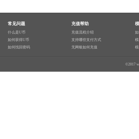
常见问题
充值帮助
什么是U币
充值流程介绍
如
如何获得U币
支持哪些支付方式
模
如何找回密码
无网银如何充值
模
©2017 