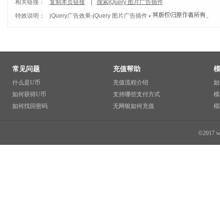
相关链接：
复制本页链接
|
搜索jQuery 图片广告插件
特效说明：
jQuery广告效果
-
jQuery 图片广告插件
。
常见问题
充值帮助
什么是U币
充值流程介绍
如
如何获得U币
支持哪些支付方式
模
如何找回密码
无网银如何充值
模
©2017 