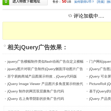
进入特效下载地址
50
售价：
UB
如何获得U币？
[充值]
[收
评论加载中....
相关
jQuery广告效果
：
jquery广告横幅制作类似flash动画广告自定义横幅
门户网站jque
通栏
jquery图片对联广告制作jQuery侧面浮动图片广告
隐藏
jQuery广
苏宁易购商城产品图展示特效，jQuery代码版
jQuery 
jQuery Image Viewer 产品图片多角度展示特效代
PictureRo
码
jQuery 制作的网页双层撕角广告代码
基于jQuer
jQuery 右上角带阴影的折角广告代码
jQuery 产