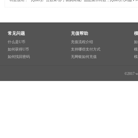
特效说明：
jQuery广告效果
-
苏宁易购商城产品图展示特效，jQuery代码版
常见问题
充值帮助
什么是U币
充值流程介绍
如
如何获得U币
支持哪些支付方式
模
如何找回密码
无网银如何充值
模
©2017 