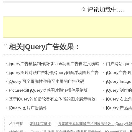
评论加载中....
相关
jQuery广告效果
：
jquery广告横幅制作类似flash动画广告自定义横幅
门户网站jque
通栏
jquery图片对联广告制作jQuery侧面浮动图片广告
隐藏
jQuery广
jQuery 可全屏弹性伸缩至小屏的广告代码
jQuery Im
PictureRoll jQuery动感图片翻转插件示例版
码
jQuery 
基于jQuery的前后轮番有立体感的图片展示特效
jQuery 
jQuery 图片广告插件
jQuery 产
相关链接：
复制本页链接
|
搜索苏宁易购商城产品图展示特效，jQuery代