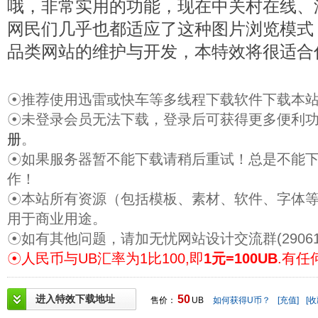
哦，非常实用的功能，现在中关村在线、
网民们几乎也都适应了这种图片浏览模式
品类网站的维护与开发，本特效将很适合
☉推荐使用迅雷或快车等多线程下载软件下载本
☉未登录会员无法下载，登录后可获得更多便利
册
。
☉如果服务器暂不能下载请稍后重试！总是不能
作！
☉本站所有资源（包括模板、素材、软件、字体
用于商业用途。
☉如有其他问题，请加无忧网站设计交流群(29061
☉人民币与UB汇率为1比100,即
1元=100UB
.有任
进入特效下载地址
50
售价：
UB
如何获得U币？
[充值]
[收