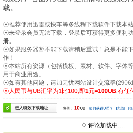
载。
☉推荐使用迅雷或快车等多线程下载软件下载本
☉未登录会员无法下载，登录后可获得更多便利
册
。
☉如果服务器暂不能下载请稍后重试！总是不能
作！
☉本站所有资源（包括模板、素材、软件、字体
用于商业用途。
☉如有其他问题，请加无忧网站设计交流群(29061
☉人民币与UB汇率为1比100,即
1元=100UB
.有任
进入特效下载地址
10
售价：
UB
如何获得U币？
[充值]
[收
评论加载中....