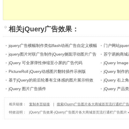
相关
jQuery广告效果
：
jquery广告横幅制作类似flash动画广告自定义横幅
门户网站jque
通栏
jquery图片对联广告制作jQuery侧面浮动图片广告
隐藏
苏宁易购商城产
jQuery 可全屏弹性伸缩至小屏的广告代码
jQuery Im
PictureRoll jQuery动感图片翻转插件示例版
码
jQuery 
基于jQuery的前后轮番有立体感的图片展示特效
jQuery 
jQuery 图片广告插件
jQuery 产
相关链接：
复制本页链接
|
搜索jQuery广告图片各大商城首页流行通栏广
特效说明：
jQuery广告效果
-
jQuery广告图片各大商城首页流行通栏广告图片