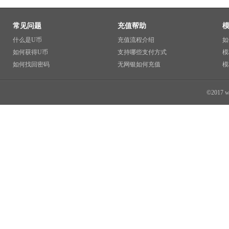
常见问题
充值帮助
什么是U币
充值流程介绍
如
如何获得U币
支持哪些支付方式
模
如何找回密码
无网银如何充值
模
©2017 