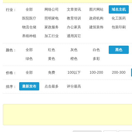
全部
网络公司
文章资讯
图片网站
域名主机
行业：
医院医疗
照明家电
教育培训
政府机构
化工医药
物流仓储
家政服务
办公家具
建筑装饰
包装印刷
养殖种植
加工行业
通用其它
全部
红色
灰色
白色
黑色
颜色：
绿色
黄色
橙色
多彩
全部
免费
100以下
100-200
200-300
价格：
最新发布
点击最多
评分最高
排序：