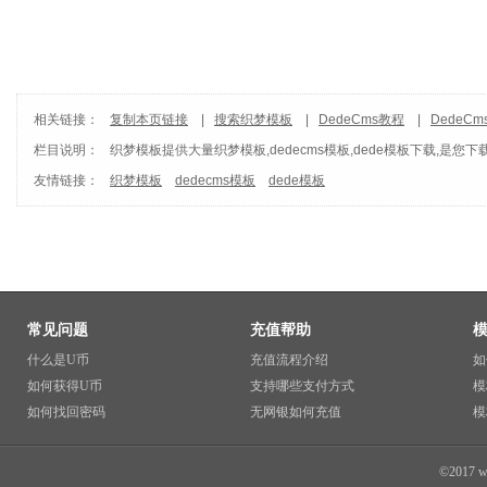
相关链接：
复制本页链接
|
搜索织梦模板
|
DedeCms教程
|
DedeC
栏目说明：
织梦模板
提供大量织梦模板,dedecms模板,dede模板下载,是您下
友情链接：
织梦模板
dedecms模板
dede模板
常见问题
充值帮助
什么是U币
充值流程介绍
如
如何获得U币
支持哪些支付方式
模
如何找回密码
无网银如何充值
模
©2017 