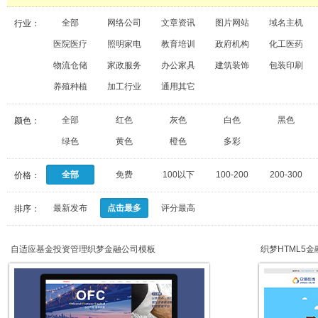
全部
网络公司
文章资讯
图片网站
域名主机
行业：
医院医疗
照明家电
教育培训
政府机构
化工医药
物流仓储
家政服务
办公家具
建筑装饰
包装印刷
养殖种植
加工行业
通用其它
全部
红色
灰色
白色
黑色
颜色：
绿色
黄色
橙色
多彩
全部
免费
100以下
100-200
200-300
价格：
最新发布
点击最多
评分最高
排序：
自适应基金投资管理织梦金融公司模板
织梦HTML5