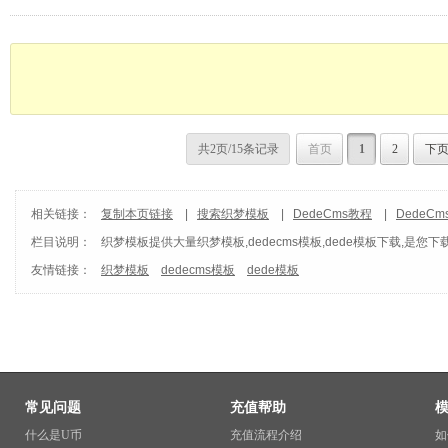
共2页/15条记录
首页
1
2
下
相关链接：
复制本页链接
|
搜索织梦模板
|
DedeCms教程
|
DedeC
栏目说明：
织梦模板
提供大量织梦模板,dedecms模板,dede模板下载,是您下
友情链接：
织梦模板
dedecms模板
dede模板
常见问题
充值帮助
什么是U币
充值流程介绍
如