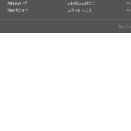
如何获得U币
支持哪些支付方式
模
如何找回密码
无网银如何充值
模
©2017 