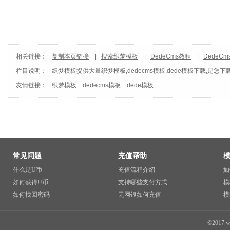
相关链接：
复制本页链接
|
搜索织梦模板
|
DedeCms教程
|
DedeC
栏目说明：
织梦模板
提供大量织梦模板,dedecms模板,dede模板下载,是您下
友情链接：
织梦模板
dedecms模板
dede模板
常见问题
充值帮助
什么是U币
充值流程介绍
如
如何获得U币
支持哪些支付方式
模
如何找回密码
无网银如何充值
模
©2017 