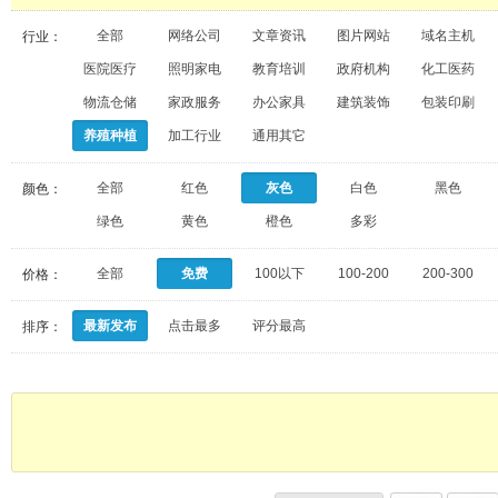
全部
网络公司
文章资讯
图片网站
域名主机
行业：
医院医疗
照明家电
教育培训
政府机构
化工医药
物流仓储
家政服务
办公家具
建筑装饰
包装印刷
养殖种植
加工行业
通用其它
全部
红色
灰色
白色
黑色
颜色：
绿色
黄色
橙色
多彩
全部
免费
100以下
100-200
200-300
价格：
最新发布
点击最多
评分最高
排序：