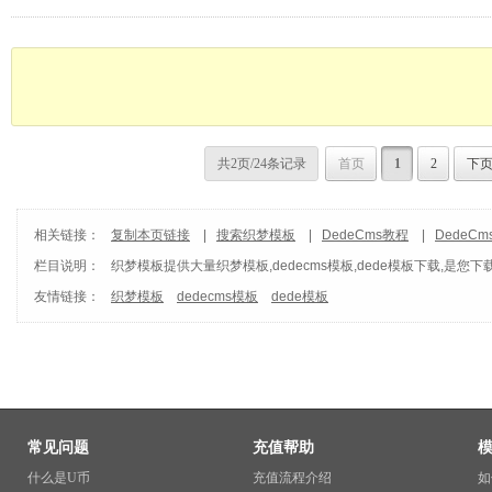
共2页/24条记录
首页
1
2
下
相关链接：
复制本页链接
|
搜索织梦模板
|
DedeCms教程
|
DedeC
栏目说明：
织梦模板
提供大量织梦模板,dedecms模板,dede模板下载,是您下
友情链接：
织梦模板
dedecms模板
dede模板
常见问题
充值帮助
什么是U币
充值流程介绍
如