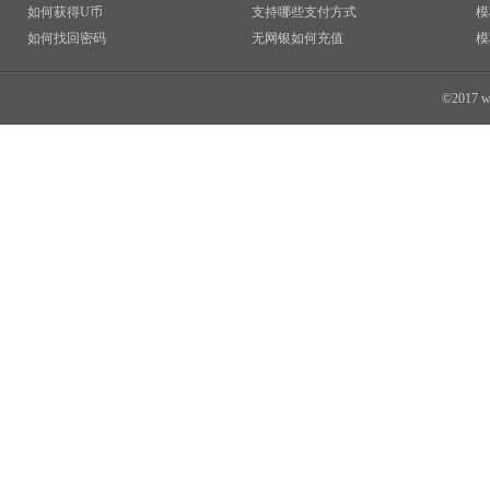
如何获得U币
支持哪些支付方式
模
如何找回密码
无网银如何充值
模
©2017 