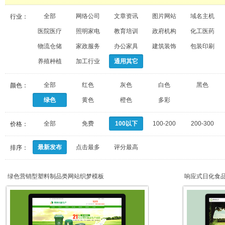
全部
网络公司
文章资讯
图片网站
域名主机
行业：
医院医疗
照明家电
教育培训
政府机构
化工医药
物流仓储
家政服务
办公家具
建筑装饰
包装印刷
养殖种植
加工行业
通用其它
全部
红色
灰色
白色
黑色
颜色：
绿色
黄色
橙色
多彩
全部
免费
100以下
100-200
200-300
价格：
最新发布
点击最多
评分最高
排序：
绿色营销型塑料制品类网站织梦模板
响应式日化食
端）