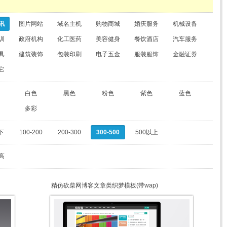
讯
图片网站
域名主机
购物商城
婚庆服务
机械设备
训
政府机构
化工医药
美容健身
餐饮酒店
汽车服务
具
建筑装饰
包装印刷
电子五金
服装服饰
金融证券
它
白色
黑色
粉色
紫色
蓝色
多彩
下
100-200
200-300
300-500
500以上
高
精仿砍柴网博客文章类织梦模板(带wap)