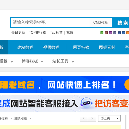
CMS模板
每日更新
|
TOP排行榜
|
Tag标签
|
充值
板
建站教程
视频教程
网页特效
图标素材
字
模板
博客模板
站长工具
第1页
S模板
>
织梦模板
>