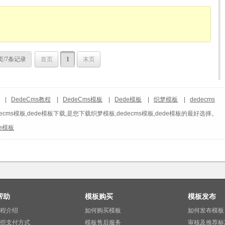
页/7条记录
首页
1
末页
|
DedeCms教程
|
DedeCms模板
|
Dede模板
|
织梦模板
|
dedecms
ecms模板,dede模板下载,是您下载织梦模板,dedecms模板,dede模板的最好选择。
de模板
帮助
模板购买
模板发布
程介绍
如何购买模板
如何发布模板
些支付方式
模板售后服务
审核及推荐标