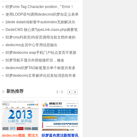
织梦cms Tag Character postion , '' Error！
使用LOOP语句调用dedecms织梦自定义表单
内容的方法
{dede datalist}标签中autoindex无效解决办
法
DedeCMS 核心类TypeLink.class.php摘要笔
记
织梦cms列表页/内容页调用当前文档作者的
会员头像的方法
dedecms会员中心常用信息输出
织梦dedecms wap手机门户站点首页不更新
的解决方法
织梦导航不显示外部链接栏目，修改
channelartlist标签方法
dedecms织梦TAG标签显示单个标签共有多
少篇文章的方法
织梦dedecms文章被评论后发短消息给作者
的方法