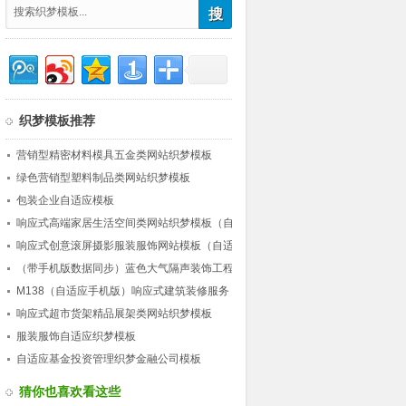
织梦模板推荐
营销型精密材料模具五金类网站织梦模板
绿色营销型塑料制品类网站织梦模板
包装企业自适应模板
响应式高端家居生活空间类网站织梦模板（自
适应）
响应式创意滚屏摄影服装服饰网站模板（自适
应）
（带手机版数据同步）蓝色大气隔声装饰工程
公司类网站织梦模板 营销型工程装饰网站源
M138（自适应手机版）响应式建筑装修服务
码下载
公司网站织梦模板 HTML5建筑行业企业网站
响应式超市货架精品展架类网站织梦模板
源码下载
服装服饰自适应织梦模板
自适应基金投资管理织梦金融公司模板
猜你也喜欢看这些