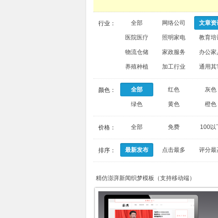
全部
网络公司
文章资
行业：
医院医疗
照明家电
教育培
物流仓储
家政服务
办公家
养殖种植
加工行业
通用其
全部
红色
灰色
颜色：
绿色
黄色
橙色
全部
免费
100以
价格：
最新发布
点击最多
评分最
排序：
精仿澎湃新闻织梦模板（支持移动端）