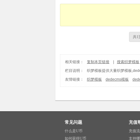
共1
相关链接：
复制本页链接
|
搜索织梦模板
栏目说明：
织梦模板
提供大量织梦模板,ded
友情链接：
织梦模板
dedecms模板
de
常见问题
充值
什么是U币
充值流
如何获得U币
支持哪