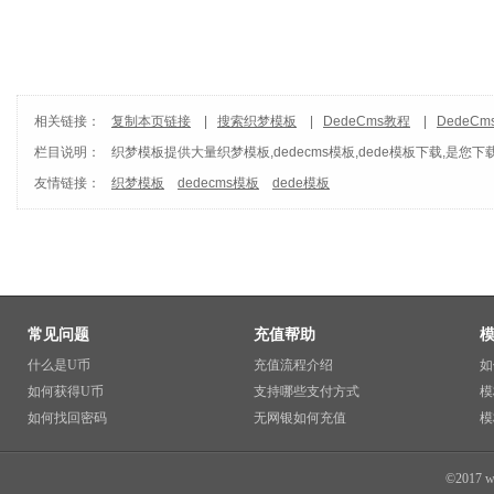
相关链接：
复制本页链接
|
搜索织梦模板
|
DedeCms教程
|
DedeC
栏目说明：
织梦模板
提供大量织梦模板,dedecms模板,dede模板下载,是您下
友情链接：
织梦模板
dedecms模板
dede模板
常见问题
充值帮助
什么是U币
充值流程介绍
如
如何获得U币
支持哪些支付方式
模
如何找回密码
无网银如何充值
模
©2017 