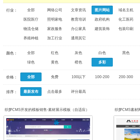
全部
网络公司
文章资讯
图片网站
域名主机
行业：
医院医疗
照明家电
教育培训
政府机构
化工医药
物流仓储
家政服务
办公家具
建筑装饰
包装印刷
养殖种植
加工行业
通用其它
全部
红色
灰色
白色
黑色
颜色：
绿色
黄色
橙色
多彩
全部
免费
100以下
100-200
200-300
价格：
最新发布
点击最多
评分最高
排序：
织梦CMS开发的模板销售-素材展示模板（自适应）
织梦CMS素材