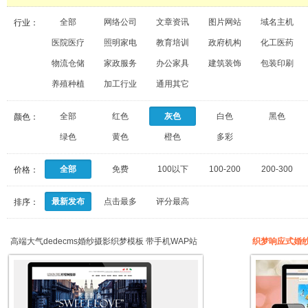
全部
网络公司
文章资讯
图片网站
域名主机
行业：
医院医疗
照明家电
教育培训
政府机构
化工医药
物流仓储
家政服务
办公家具
建筑装饰
包装印刷
养殖种植
加工行业
通用其它
全部
红色
灰色
白色
黑色
颜色：
绿色
黄色
橙色
多彩
全部
免费
100以下
100-200
200-300
价格：
最新发布
点击最多
评分最高
排序：
高端大气dedecms婚纱摄影织梦模板 带手机WAP站
织梦响应式婚纱
同步PC站数据