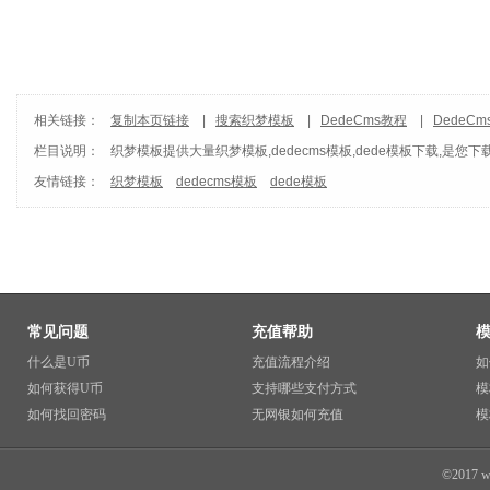
相关链接：
复制本页链接
|
搜索织梦模板
|
DedeCms教程
|
DedeC
栏目说明：
织梦模板
提供大量织梦模板,dedecms模板,dede模板下载,是您下
友情链接：
织梦模板
dedecms模板
dede模板
常见问题
充值帮助
什么是U币
充值流程介绍
如
如何获得U币
支持哪些支付方式
模
如何找回密码
无网银如何充值
模
©2017 