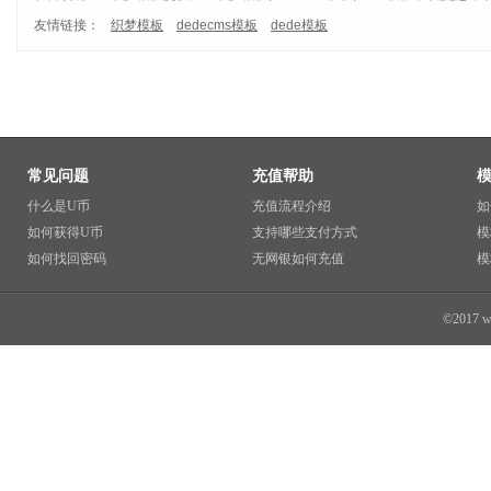
友情链接：
织梦模板
dedecms模板
dede模板
常见问题
充值帮助
什么是U币
充值流程介绍
如
如何获得U币
支持哪些支付方式
模
如何找回密码
无网银如何充值
模
©2017 