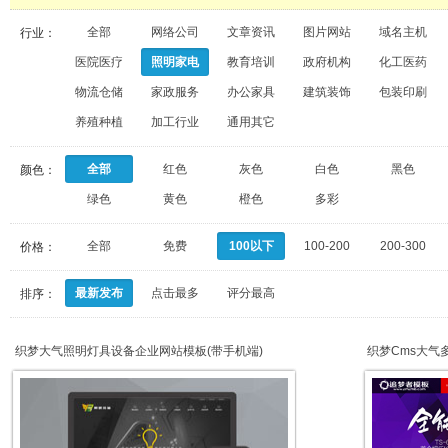
全部
网络公司
文章资讯
图片网站
域名主机
行业：
医院医疗
照明家电
教育培训
政府机构
化工医药
物流仓储
家政服务
办公家具
建筑装饰
包装印刷
养殖种植
加工行业
通用其它
全部
红色
灰色
白色
黑色
颜色：
绿色
黄色
橙色
多彩
全部
免费
100以下
100-200
200-300
价格：
最新发布
点击最多
评分最高
排序：
织梦大气照明灯具设备企业网站模板(带手机端)
织梦Cms大气