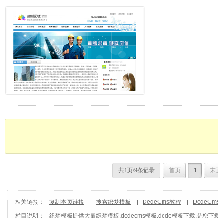
共1页/9条记录
首页
1
末
相关链接：
复制本页链接
|
搜索织梦模板
|
DedeCms教程
|
DedeC
栏目说明：
织梦模板
提供大量织梦模板,dedecms模板,dede模板下载,是您下