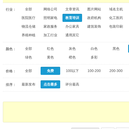
全部
网络公司
文章资讯
图片网站
域名主机
行业：
医院医疗
照明家电
教育培训
政府机构
化工医药
物流仓储
家政服务
办公家具
建筑装饰
包装印刷
养殖种植
加工行业
通用其它
全部
红色
灰色
白色
黑色
颜色：
绿色
黄色
橙色
多彩
全部
免费
100以下
100-200
200-300
价格：
最新发布
点击最多
评分最高
排序：