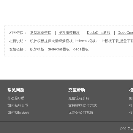
相关链接：
复制本页链接
|
搜索织梦模板
|
DedeCms教程
|
DedeC
栏目说明：
织梦模板
提供大量织梦模板,dedecms模板,dede模板下载,是您下
友情链接：
织梦模板
dedecms模板
dede模板
常见问题
充值帮助
什么是U币
充值流程介绍
如
如何获得U币
支持哪些支付方式
模
如何找回密码
无网银如何充值
模
©2017 