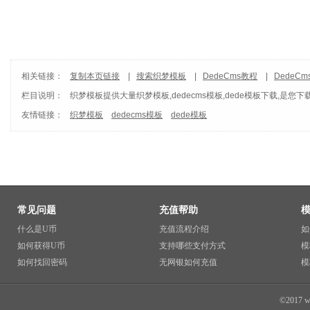
相关链接：
复制本页链接
|
搜索织梦模板
|
DedeCms教程
|
DedeC
栏目说明：
织梦模板
提供大量织梦模板,dedecms模板,dede模板下载,是您下
友情链接：
织梦模板
dedecms模板
dede模板
常见问题
充值帮助
什么是U币
充值流程介绍
如
如何获得U币
支持哪些支付方式
模
如何找回密码
无网银如何充值
模
©2017 