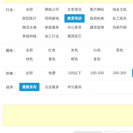
全部
网络公司
文章资讯
图片网站
域名主机
行业：
医院医疗
照明家电
教育培训
政府机构
化工医药
物流仓储
家政服务
办公家具
建筑装饰
包装印刷
养殖种植
加工行业
通用其它
全部
红色
灰色
白色
黑色
颜色：
绿色
黄色
橙色
多彩
全部
免费
100以下
100-200
200-300
价格：
最新发布
点击最多
评分最高
排序：