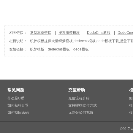
相关链接：
复制本页链接
|
搜索织梦模板
|
DedeCms教程
|
DedeC
栏目说明：
织梦模板
提供大量织梦模板,dedecms模板,dede模板下载,是您下
友情链接：
织梦模板
dedecms模板
dede模板
常见问题
充值帮助
什么是U币
充值流程介绍
如
如何获得U币
支持哪些支付方式
模
如何找回密码
无网银如何充值
模
©2017 