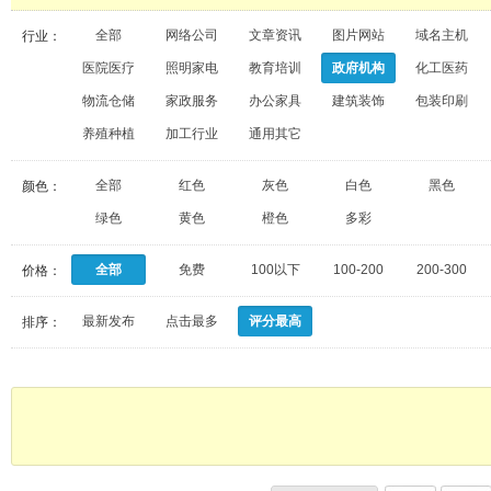
全部
网络公司
文章资讯
图片网站
域名主机
行业：
医院医疗
照明家电
教育培训
政府机构
化工医药
物流仓储
家政服务
办公家具
建筑装饰
包装印刷
养殖种植
加工行业
通用其它
全部
红色
灰色
白色
黑色
颜色：
绿色
黄色
橙色
多彩
全部
免费
100以下
100-200
200-300
价格：
最新发布
点击最多
评分最高
排序：