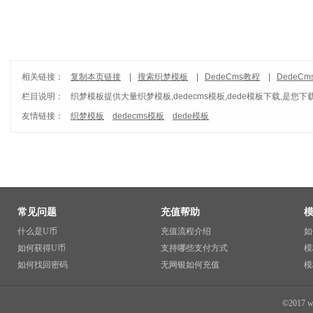
相关链接：
复制本页链接
|
搜索织梦模板
|
DedeCms教程
|
DedeC
栏目说明：
织梦模板
提供大量织梦模板,dedecms模板,dede模板下载,是您下
友情链接：
织梦模板
dedecms模板
dede模板
常见问题
充值帮助
什么是U币
充值流程介绍
如
如何获得U币
支持哪些支付方式
模
如何找回密码
无网银如何充值
模
©2017 