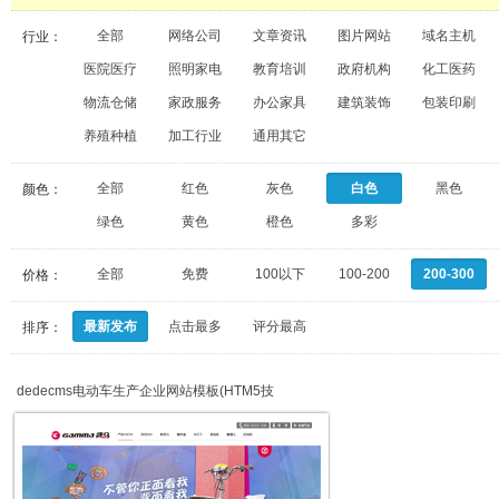
全部
网络公司
文章资讯
图片网站
域名主机
行业：
医院医疗
照明家电
教育培训
政府机构
化工医药
物流仓储
家政服务
办公家具
建筑装饰
包装印刷
养殖种植
加工行业
通用其它
全部
红色
灰色
白色
黑色
颜色：
绿色
黄色
橙色
多彩
全部
免费
100以下
100-200
200-300
价格：
最新发布
点击最多
评分最高
排序：
dedecms电动车生产企业网站模板(HTM5技
术,130MB数据)