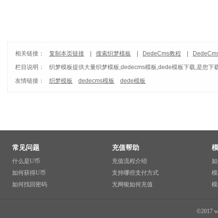
相关链接：
复制本页链接
|
搜索织梦模板
|
DedeCms教程
|
DedeC
栏目说明：
织梦模板
提供大量织梦模板,dedecms模板,dede模板下载,是您下
友情链接：
织梦模板
dedecms模板
dede模板
常见问题
充值帮助
什么是U币
充值流程介绍
如
如何获得U币
支持哪些支付方式
模
如何找回密码
无网银如何充值
模
©2017 