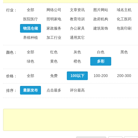
全部
网络公司
文章资讯
图片网站
域名主机
行业：
医院医疗
照明家电
教育培训
政府机构
化工医药
物流仓储
家政服务
办公家具
建筑装饰
包装印刷
养殖种植
加工行业
通用其它
全部
红色
灰色
白色
黑色
颜色：
绿色
黄色
橙色
多彩
全部
免费
100以下
100-200
200-300
价格：
最新发布
点击最多
评分最高
排序：