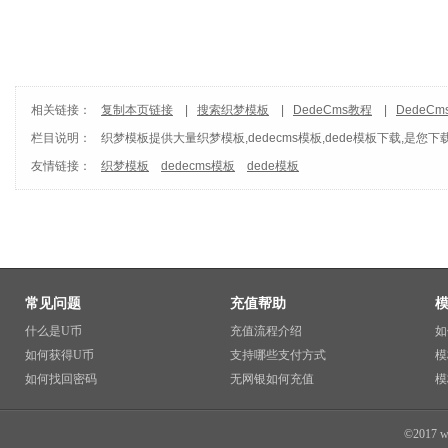
相关链接：
复制本页链接
|
搜索织梦模板
|
DedeCms教程
|
DedeC
栏目说明：
织梦模板
提供大量织梦模板,dedecms模板,dede模板下载,是您下
友情链接：
织梦模板
dedecms模板
dede模板
常见问题
充值帮助
什么是U币
充值流程介绍
如
如何获得U币
支持哪些支付方式
模
如何找回密码
无网银如何充值
模
©2017 