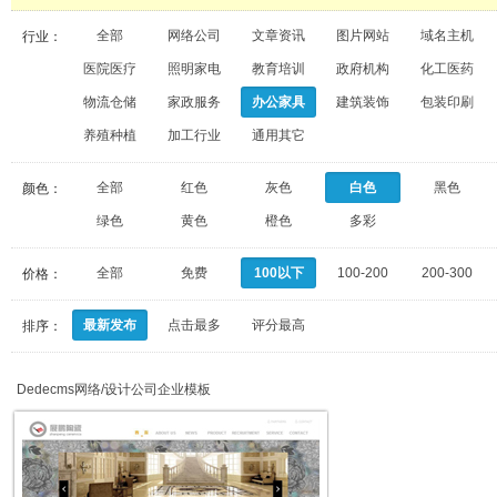
全部
网络公司
文章资讯
图片网站
域名主机
行业：
医院医疗
照明家电
教育培训
政府机构
化工医药
物流仓储
家政服务
办公家具
建筑装饰
包装印刷
养殖种植
加工行业
通用其它
全部
红色
灰色
白色
黑色
颜色：
绿色
黄色
橙色
多彩
全部
免费
100以下
100-200
200-300
价格：
最新发布
点击最多
评分最高
排序：
Dedecms网络/设计公司企业模板