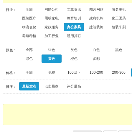
全部
网络公司
文章资讯
图片网站
域名主机
行业：
医院医疗
照明家电
教育培训
政府机构
化工医药
物流仓储
家政服务
办公家具
建筑装饰
包装印刷
养殖种植
加工行业
通用其它
全部
红色
灰色
白色
黑色
颜色：
绿色
黄色
橙色
多彩
全部
免费
100以下
100-200
200-300
价格：
最新发布
点击最多
评分最高
排序：