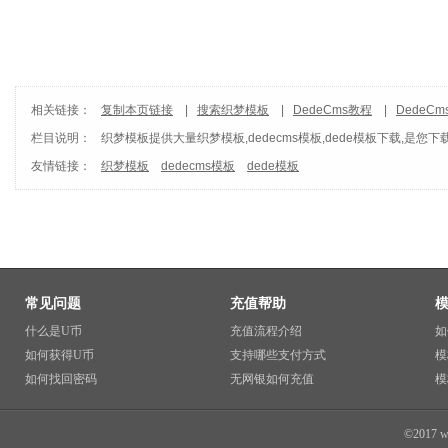
相关链接：
复制本页链接
|
搜索织梦模板
|
DedeCms教程
|
DedeC
栏目说明：
织梦模板
提供大量织梦模板,dedecms模板,dede模板下载,是您下
友情链接：
织梦模板
dedecms模板
dede模板
常见问题
充值帮助
什么是U币
充值流程介绍
如
如何获得U币
支持哪些支付方式
模
如何找回密码
无网银如何充值
模
©2017 