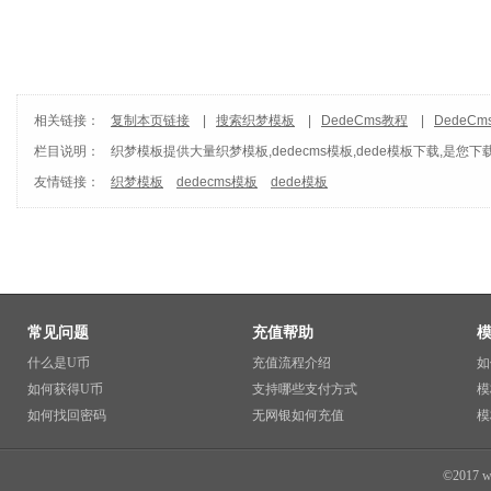
相关链接：
复制本页链接
|
搜索织梦模板
|
DedeCms教程
|
DedeC
栏目说明：
织梦模板
提供大量织梦模板,dedecms模板,dede模板下载,是您下
友情链接：
织梦模板
dedecms模板
dede模板
常见问题
充值帮助
什么是U币
充值流程介绍
如
如何获得U币
支持哪些支付方式
模
如何找回密码
无网银如何充值
模
©2017 