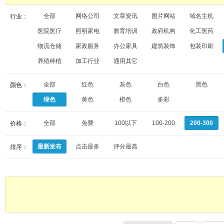
全部
网络公司
文章资讯
图片网站
域名主机
行业：
医院医疗
照明家电
教育培训
政府机构
化工医药
物流仓储
家政服务
办公家具
建筑装饰
包装印刷
养殖种植
加工行业
通用其它
全部
红色
灰色
白色
黑色
颜色：
绿色
黄色
橙色
多彩
全部
免费
100以下
100-200
200-300
价格：
最新发布
点击最多
评分最高
排序：