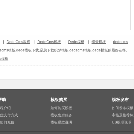
|
DedeCms教程
|
DedeCms模板
|
Dede模板
|
织梦模板
|
dedecms
ecms模板,dede模板下载,是您下载织梦模板,dedecms模板,dede模板的最好选择。
de模板
帮助
模板购买
模板发布
程介绍
如何购买模板
如何发布模板
些支付方式
模板售后服务
审核及推荐标
如何充值
模板退款说明
UB提现说明