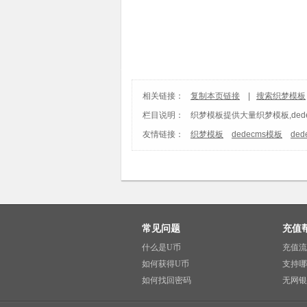
相关链接：
复制本页链接
|
搜索织梦模板
栏目说明：
织梦模板
提供大量织梦模板,ded
友情链接：
织梦模板
dedecms模板
de
常见问题
充值
什么是U币
充值流
如何获得U币
支持哪
如何找回密码
无网银