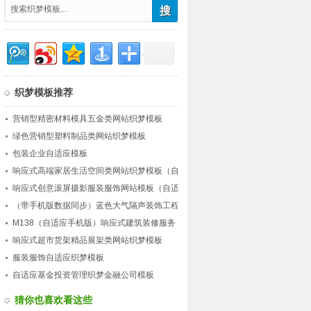
织梦模板推荐
营销型精密材料模具五金类网站织梦模板
绿色营销型塑料制品类网站织梦模板
包装企业自适应模板
响应式高端家居生活空间类网站织梦模板（自
适应）
响应式创意滚屏摄影服装服饰网站模板（自适
应）
（带手机版数据同步）蓝色大气隔声装饰工程
公司类网站织梦模板 营销型工程装饰网站源
M138（自适应手机版）响应式建筑装修服务
码下载
公司网站织梦模板 HTML5建筑行业企业网站
响应式超市货架精品展架类网站织梦模板
源码下载
服装服饰自适应织梦模板
自适应基金投资管理织梦金融公司模板
猜你也喜欢看这些