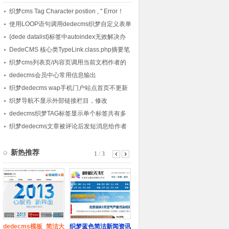
织梦cms Tag Character postion , '' Error！
使用LOOP语句调用dedecms织梦自定义表单
内容的方法
{dede datalist}标签中autoindex无效解决办
法
DedeCMS 核心类TypeLink.class.php摘要笔
记
织梦cms列表页/内容页调用当前文档作者的
会员头像的方法
dedecms会员中心常用信息输出
织梦dedecms wap手机门户站点首页不更新
的解决方法
织梦导航不显示外部链接栏目，修改
channelartlist标签方法
dedecms织梦TAG标签显示单个标签共有多
少篇文章的方法
织梦dedecms文章被评论后发短消息给作者
的方法