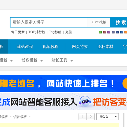
CMS模板
每日更新
|
TOP排行榜
|
Tag标签
|
充值
板
建站教程
视频教程
网页特效
图标素材
字
模板
博客模板
站长工具
第1页
S模板
>
织梦模板
>