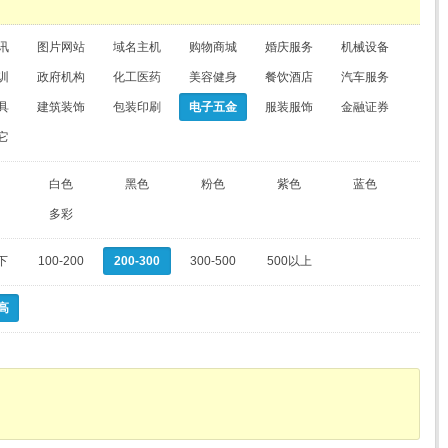
讯
图片网站
域名主机
购物商城
婚庆服务
机械设备
训
政府机构
化工医药
美容健身
餐饮酒店
汽车服务
具
建筑装饰
包装印刷
电子五金
服装服饰
金融证券
它
白色
黑色
粉色
紫色
蓝色
多彩
下
100-200
200-300
300-500
500以上
高