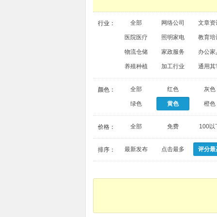
全部
网络公司
文章资
行业：
医院医疗
照明家电
教育培
物流仓储
家政服务
办公家
养殖种植
加工行业
通用其
全部
红色
灰色
颜色：
绿色
黄色
橙色
全部
免费
100以
价格：
最新发布
点击最多
评分最
排序：