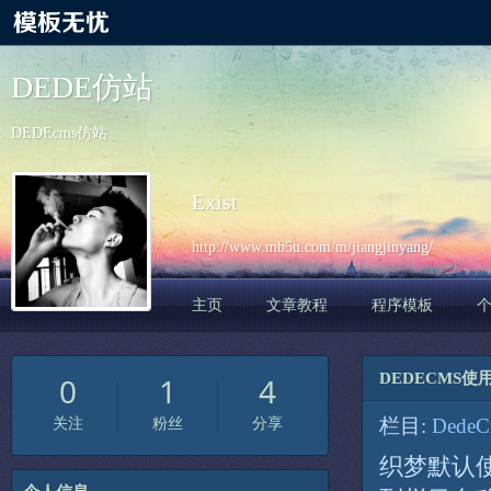
DEDE仿站
DEDEcms仿站
Exist
http://www.mb5u.com/m/jiangjinyang/
主页
文章教程
程序模板
DEDECMS
0
1
4
栏目:
Dede
关注
粉丝
分享
织梦默认